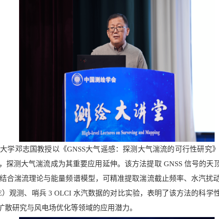
术大学邓志国教授以《
GNSS大气遥感：探测大气湍流的可行性研究》
探测大气湍流成为其重要应用延伸。该方法提取 GNSS 信号的天顶水
技术，结合湍流理论与能量频谱模型，可精准提取湍流截止频率、水汽扰
）观测、哨兵 3 OLCI 水汽数据
的对比
实验
，
表明了该方法的
科学
扩散研究与风电场优化等领域的应用潜力。