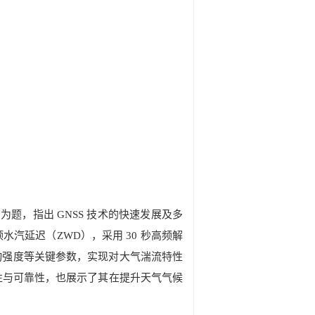
为题，指出 GNSS 技术的快速发展及多
汽延迟（ZWD），采用 30 秒高频解
动强度等关键参数，实现对大气湍流特性
性与可靠性，
也
展示
了
其在提升天气气候