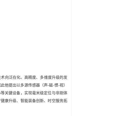
技术向泛在化、高精度、多维度升级的发
据此
他提出以多源传感器（声
-
磁
-
惯
-
视）
心等关键设备，实现毫米级定位与非刚体
疗健康升级、智能装备创新、时空服务拓